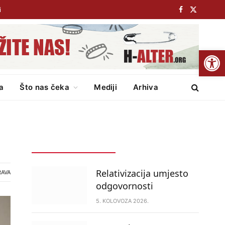
i
Facebook
X
(Twitter)
Open
ka
Što nas čeka
Mediji
Arhiva
POSLJEDNJE
POPULARNO
Relativizacija umjesto
RAVA
odgovornosti
5. KOLOVOZA 2026.