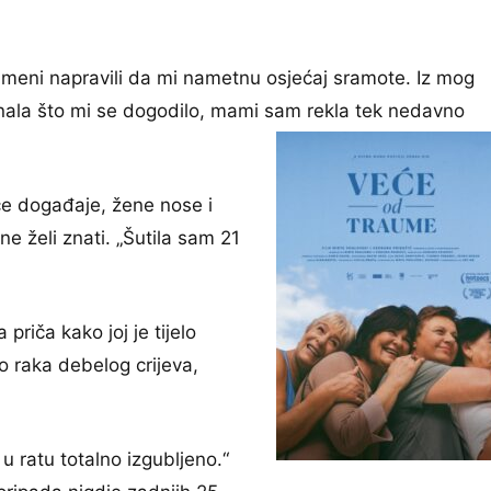
o meni napravili da mi nametnu osjećaj sramote. Iz mog
aznala što mi se dogodilo, mami sam rekla tek nedavno
uće događaje, žene nose i
ne želi znati. „Šutila sam 21
a priča kako joj je tijelo
eko raka debelog crijeva,
u ratu totalno izgubljeno.“