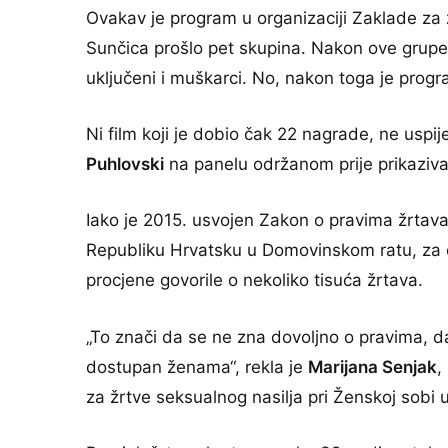
Ovakav je program u organizaciji Zaklade za 
Sunčica prošlo pet skupina. Nakon ove grupe k
uključeni i muškarci. No, nakon toga je progr
Ni film koji je dobio čak 22 nagrade, ne uspij
Puhlovski
na panelu održanom prije prikaziva
Iako je 2015. usvojen Zakon o pravima žrtava
Republiku Hrvatsku u Domovinskom ratu, za os
procjene govorile o nekoliko tisuća žrtava.
„To znači da se ne zna dovoljno o pravima, da
dostupan ženama“, rekla je
Marijana Senjak
,
za žrtve seksualnog nasilja pri Ženskoj sobi 