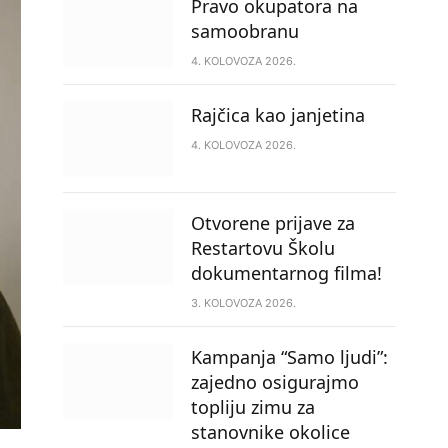
Pravo okupatora na
samoobranu
4. KOLOVOZA 2026.
Rajčica kao janjetina
4. KOLOVOZA 2026.
Otvorene prijave za
Restartovu Školu
dokumentarnog filma!
3. KOLOVOZA 2026.
Kampanja “Samo ljudi”:
zajedno osigurajmo
topliju zimu za
stanovnike okolice