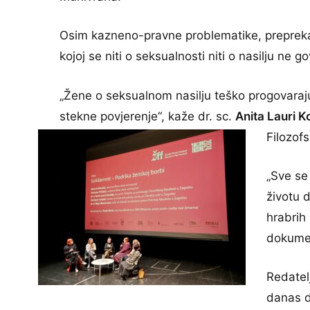
Osim kazneno-pravne problematike, prepreka pr
kojoj se niti o seksualnosti niti o nasilju ne g
„Žene o seksualnom nasilju teško progovaraju
stekne povjerenje“, kaže dr. sc.
Anita Lauri Ko
Filozof
„Sve se
životu 
hrabrih 
dokumen
Redatel
danas d