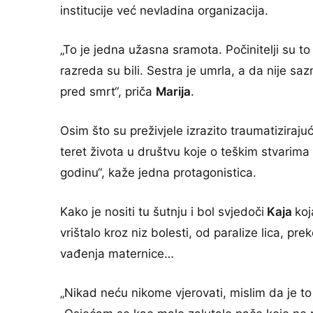
institucije već nevladina organizacija.
„To je jedna užasna sramota. Počinitelji su t
razreda su bili. Sestra je umrla, a da nije s
pred smrt“, priča
Marija
.
Osim što su preživjele izrazito traumatiziraj
teret života u društvu koje o teškim stvarima 
godinu“, kaže jedna protagonistica.
Kako je nositi tu šutnju i bol svjedoči
Kaja
koj
vrištalo kroz niz bolesti, od paralize lica, pr
vađenja maternice…
„Nikad neću nikome vjerovati, mislim da je to 