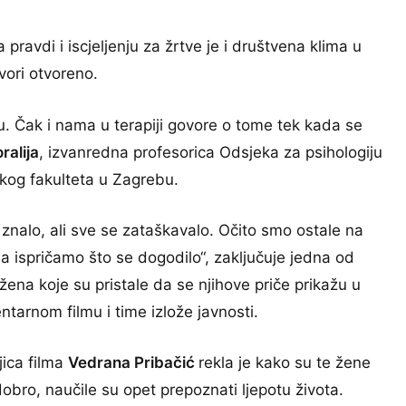
avdi i iscjeljenju za žrtve je i društvena klima u
ovori otvoreno.
. Čak i nama u terapiji govore o tome tek kada se
ralija
, izvanredna profesorica Odsjeka za psihologiju
skog fakulteta u Zagrebu.
 znalo, ali sve se zataškavalo. Očito smo ostale na
da ispričamo što se dogodilo“, zaključuje jedna od
žena koje su pristale da se njihove priče prikažu u
tarnom filmu i time izlože javnosti.
jica filma
Vedrana Pribačić
rekla je kako su te žene
obro, naučile su opet prepoznati ljepotu života.