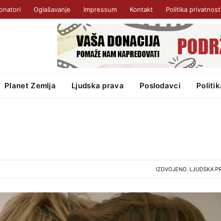
onatori
Oglašavanje
Impressum
Kontakt
Politika privatnost
Planet Zemlja
Ljudska prava
Poslodavci
Politi
IZDVOJENO
,
LJUDSKA P