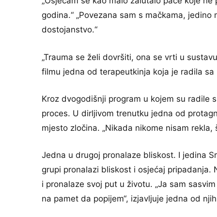
„Osjećam se kao malo zalutalo pače koje ne 
godina.“ „Povezana sam s mačkama, jedino me
dostojanstvo.“
„Trauma se želi dovršiti, ona se vrti u sust
filmu jedna od terapeutkinja koja je radila sa
Kroz dvogodišnji program u kojem su radile s 
proces. U dirljivom trenutku jedna od protagni
mjesto zločina. „Nikada nikome nisam rekla, 
Jedna u drugoj pronalaze bliskost. I jedina S
grupi pronalazi bliskost i osjećaj pripadanja. 
i pronalaze svoj put u životu. „Ja sam sasvi
na pamet da popijem“, izjavljuje jedna od njih