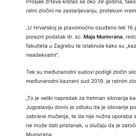
Prosjek žrtava kretao se oko 39 godina, tak
ratni zločini ne zastarijevanju, protekom vrem
„U Hrvatskoj je pravomoćno osuđeno tek 16 poč
porazni podatak dr. sc.
Maja Munivrana
, red
fakulteta u Zagrebu te istaknula kako su „kaz
neadekvatni“.
Tek su međunarodni sudovi podigli zločin silov
međunarodni kazneni sud 2019. je ratnim zloč
„To je veliki napredak za tretman silovanja 
Jugoslaviju donio je odluku da je silovanje p
zabrane mučenja, te da nije nužna uporeba sile
ne može dati pristanak, u slučaju da je zatočena
Munivrana.