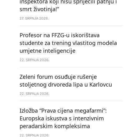
inspektora koji nisu spriječili patnju i
smrt životinja!”
27. SRPNJA 2026.
Profesor na FFZG-u iskorištava
studente za trening vlastitog modela
umjetne inteligencije
22. SRPNJA 2026.
Zeleni forum osuđuje rušenje
stoljetnog drvoreda lipa u Karlovcu
22. SRPNJA 2026.
Izložba “Prava cijena megafarmi”:
Europska iskustva s intenzivnim
peradarskim kompleksima
22. SRPNJA 2026.