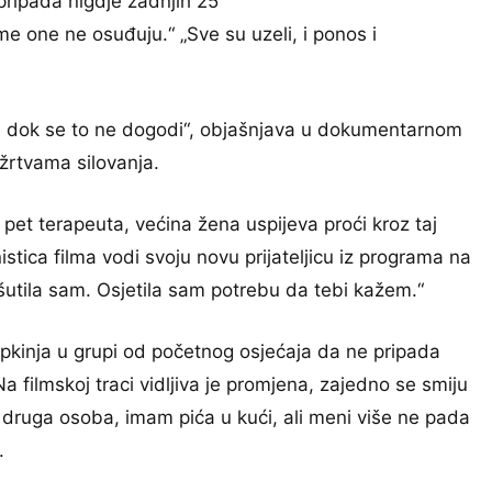
pripada nigdje zadnjih 25
 one ne osuđuju.“ „Sve su uzeli, i ponos i
avu dok se to ne dogodi“, objašnjava u dokumentarnom
 žrtvama silovanja.
pet terapeuta, većina žena uspijeva proći kroz taj
stica filma vodi svoju novu prijateljicu iz programa na
šutila sam. Osjetila sam potrebu da tebi kažem.“
rpkinja u grupi od početnog osjećaja da ne pripada
Na filmskoj traci vidljiva je promjena, zajedno se smiju
m druga osoba, imam pića u kući, ali meni više ne pada
.