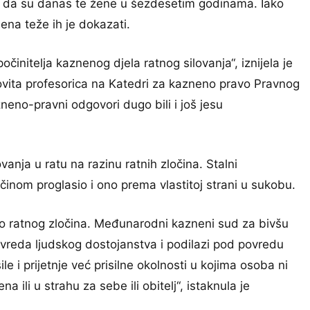
o da su danas te žene u šezdesetim godinama. Iako
ena teže ih je dokazati.
initelja kaznenog djela ratnog silovanja“, iznijela je
ovita profesorica na Katedri za kazneno pravo Pravnog
neno-pravni odgovori dugo bili i još jesu
anja u ratu na razinu ratnih zločina. Stalni
inom proglasio i ono prema vlastitoj strani u sukobu.
kao ratnog zločina. Međunarodni kazneni sud za bivšu
ovreda ljudskog dostojanstva i podilazi pod povredu
 i prijetnje već prisilne okolnosti u kojima osoba ni
 ili u strahu za sebe ili obitelj“, istaknula je