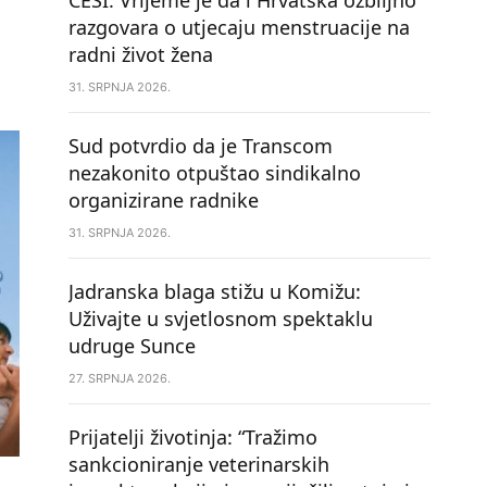
CESI: Vrijeme je da i Hrvatska ozbiljno
razgovara o utjecaju menstruacije na
radni život žena
31. SRPNJA 2026.
Sud potvrdio da je Transcom
nezakonito otpuštao sindikalno
organizirane radnike
31. SRPNJA 2026.
Jadranska blaga stižu u Komižu:
Uživajte u svjetlosnom spektaklu
udruge Sunce
27. SRPNJA 2026.
Prijatelji životinja: “Tražimo
sankcioniranje veterinarskih