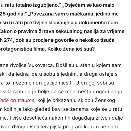
 u ratu totalno izgubljeno.“ „Osjećam se kao malo
ih 25 godina.“ „Povezana sam s mačkama, jedino me
je su u ratu preživjele silovanje u u dokumentarnom
Zakon o pravima žrtava seksualnog nasilja za vrijeme
jih 274, dok su procjene govorile o nekoliko tisuća
rotagonistica filma. Koliko žena još šuti?
strane dvojice Vukovarca. Došli su u stan u kojem sam
 rekli da jedna ide u sobu s jednim, a druga ostaje s
a to možemo i drugačije riješiti. U drugoj sobi su
, mislila sam da je bolje da se meni nešto dogodi nego
eće od traume
,
koji je prikazan u sklopu Ženskog
m koji nije lako gledati bavi se ženama koje se u ratu
nje. I više desetljeća nakon tih događaja žrtve i dalje
enzivan dvogodišnji terapijski program koji im ne nude