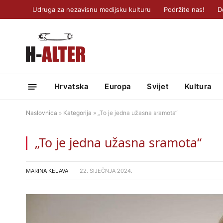
Udruga za nezavisnu medijsku kulturu
Podržite nas!
D
Hrvatska
Europa
Svijet
Kultura
Naslovnica
»
Kategorija
»
„To je jedna užasna sramota“
„To je jedna užasna sramota“
MARINA KELAVA
22. SIJEČNJA 2024.