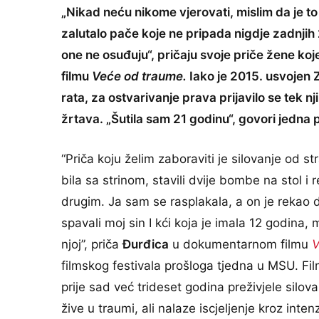
„Nikad neću nikome vjerovati, mislim da je to
zalutalo pače koje ne pripada nigdje zadnj
one ne osuđuju“, pričaju svoje priče žene ko
filmu
Veće od traume.
Iako je 2015. usvojen 
rata, za ostvarivanje prava prijavilo se tek n
žrtava. „Šutila sam 21 godinu“, govori jedna p
“Priča koju želim zaboraviti je silovanje od 
bila sa strinom, stavili dvije bombe na stol i
drugim. Ja sam se rasplakala, a on je rekao d
spavali moj sin I kći koja je imala 12 godina
njoj”, priča
Đurđica
u dokumentarnom filmu
V
filmskog festivala prošloga tjedna u MSU. Fil
prije sad već trideset godina preživjele silova
žive u traumi, ali nalaze iscjeljenje kroz int