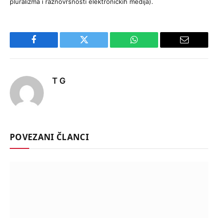
pluralizma i raznovrsnosti elektroničkih medija).
Facebook
Twitter
WhatsApp
Email
T G
POVEZANI ČLANCI