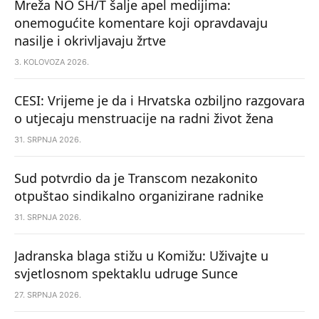
Mreža NO SH/T šalje apel medijima:
onemogućite komentare koji opravdavaju
nasilje i okrivljavaju žrtve
3. KOLOVOZA 2026.
CESI: Vrijeme je da i Hrvatska ozbiljno razgovara
o utjecaju menstruacije na radni život žena
31. SRPNJA 2026.
Sud potvrdio da je Transcom nezakonito
otpuštao sindikalno organizirane radnike
31. SRPNJA 2026.
Jadranska blaga stižu u Komižu: Uživajte u
svjetlosnom spektaklu udruge Sunce
27. SRPNJA 2026.