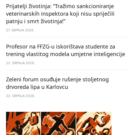
Prijatelji životinja: “Tražimo sankcioniranje
veterinarskih inspektora koji nisu spriječili
patnju i smrt životinja!”
27. SRPNJA 2026.
Profesor na FFZG-u iskorištava studente za
trening vlastitog modela umjetne inteligencije
22. SRPNJA 2026.
Zeleni forum osuđuje rušenje stoljetnog
drvoreda lipa u Karlovcu
22. SRPNJA 2026.