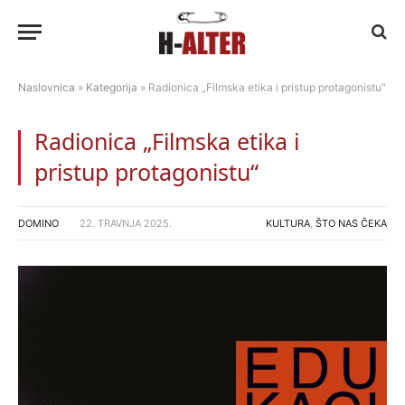
Naslovnica
»
Kategorija
»
Radionica „Filmska etika i pristup protagonistu“
Radionica „Filmska etika i
pristup protagonistu“
DOMINO
22. TRAVNJA 2025.
KULTURA
,
ŠTO NAS ČEKA