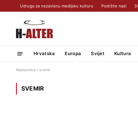
Udruga za nezavisnu medijsku kulturu
Podržite nas!
D
Hrvatska
Europa
Svijet
Kultura
Naslovnica
»
svemir
SVEMIR