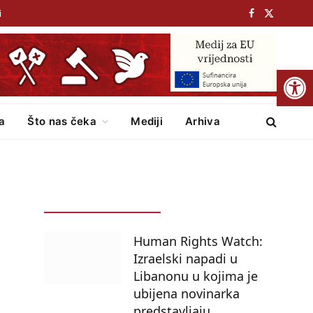
i
Facebook
X
(Twitter)
Open
ka
Što nas čeka
Mediji
Arhiva
POSLJEDNJE
POPULARNO
Human Rights Watch:
Izraelski napadi u
Libanonu u kojima je
ubijena novinarka
predstavljaju