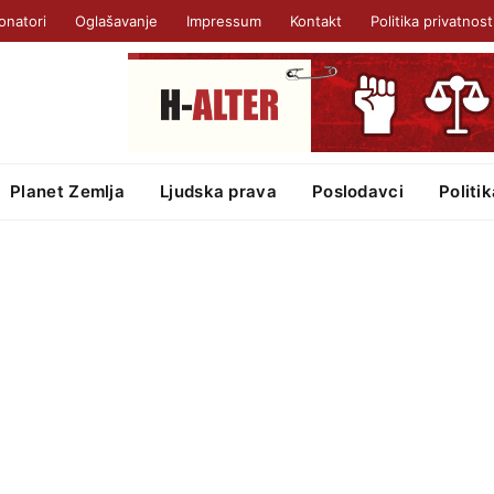
onatori
Oglašavanje
Impressum
Kontakt
Politika privatnost
Planet Zemlja
Ljudska prava
Poslodavci
Politi