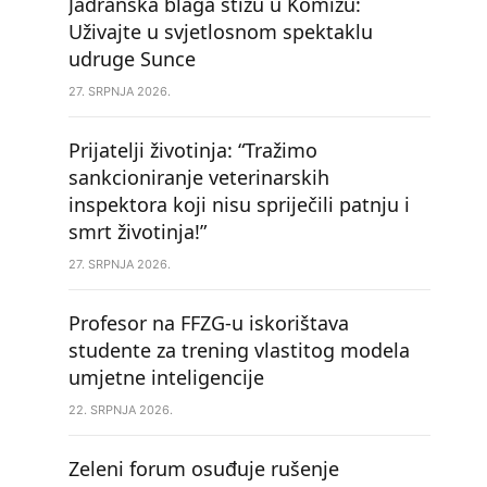
Jadranska blaga stižu u Komižu:
Uživajte u svjetlosnom spektaklu
udruge Sunce
27. SRPNJA 2026.
Prijatelji životinja: “Tražimo
sankcioniranje veterinarskih
inspektora koji nisu spriječili patnju i
smrt životinja!”
27. SRPNJA 2026.
Profesor na FFZG-u iskorištava
studente za trening vlastitog modela
umjetne inteligencije
22. SRPNJA 2026.
Zeleni forum osuđuje rušenje