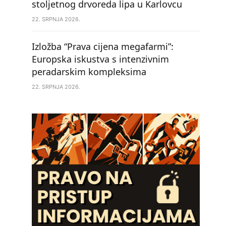
stoljetnog drvoreda lipa u Karlovcu
22. SRPNJA 2026.
Izložba “Prava cijena megafarmi”:
Europska iskustva s intenzivnim
peradarskim kompleksima
22. SRPNJA 2026.