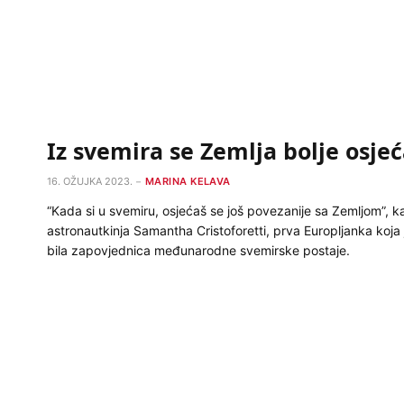
Iz svemira se Zemlja bolje osje
16. OŽUJKA 2023.
MARINA KELAVA
“Kada si u svemiru, osjećaš se još povezanije sa Zemljom”, k
astronautkinja Samantha Cristoforetti, prva Europljanka koja 
bila zapovjednica međunarodne svemirske postaje.