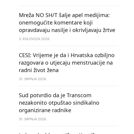
Mreža NO SH/T šalje apel medijima:
onemogućite komentare koji
opravdavaju nasilje i okrivljavaju žrtve
3. KOLOVOZA 2026.
CESI: Vrijeme je da i Hrvatska ozbiljno
razgovara o utjecaju menstruacije na
radni život žena
31. SRPNJA 2026.
Sud potvrdio da je Transcom
nezakonito otpuštao sindikalno
organizirane radnike
31. SRPNJA 2026.