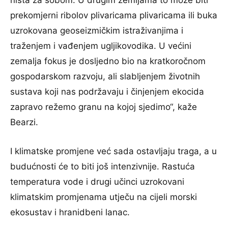
ništa za sobom. U drugim zemljama to može biti
prekomjerni ribolov plivaricama plivaricama ili buka
uzrokovana geoseizmičkim istraživanjima i
traženjem i vađenjem ugljikovodika. U većini
zemalja fokus je dosljedno bio na kratkoročnom
gospodarskom razvoju, ali slabljenjem životnih
sustava koji nas podržavaju i činjenjem ekocida
zapravo režemo granu na kojoj sjedimo“, kaže
Bearzi.
I klimatske promjene već sada ostavljaju traga, a u
budućnosti će to biti još intenzivnije. Rastuća
temperatura vode i drugi učinci uzrokovani
klimatskim promjenama utječu na cijeli morski
ekosustav i hranidbeni lanac.