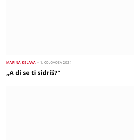
MARINA KELAVA
1. KOLOVOZA 2024.
„A di se ti sidriš?“