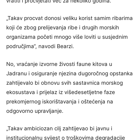
vratiti i procvjetati već za nekoliko godina.
„Takav procvat donosi veliku korist samim ribarima
koji će zbog prelijevanja ribe i drugih morskih
organizama početi mnogo više loviti u susjednim
područjima“, navodi Bearzi.
No, vraćanje izvorne živosti faune kitova u
Jadranu i osiguranje njezina dugoročnog opstanka
zahtijevalo bi obnovu svih sastavnica morskog
ekosustava i prijelaz iz višedesetljetne faze
prekomjernog iskorištavanja i oštećenja na
odgovorno upravljanje.
„Takav ambiciozan cilj zahtijevao bi javnu i
institucionalnu svijest o troškovima degradacije