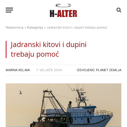
Naslovnica
»
Kategorija
»
Jadranski kitovi i dupini trebaju pomoć
Jadranski kitovi i dupini
trebaju pomoć
MARINA KELAVA
7. VELJAČE 2024.
IZDVOJENO
,
PLANET ZEMLJA