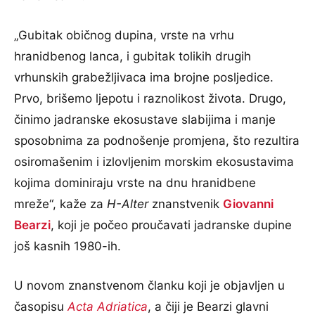
„Gubitak običnog dupina, vrste na vrhu
hranidbenog lanca, i gubitak tolikih drugih
vrhunskih grabežljivaca ima brojne posljedice.
Prvo, brišemo ljepotu i raznolikost života. Drugo,
činimo jadranske ekosustave slabijima i manje
sposobnima za podnošenje promjena, što rezultira
osiromašenim i izlovljenim morskim ekosustavima
kojima dominiraju vrste na dnu hranidbene
mreže“, kaže za
H-Alter
znanstvenik
Giovanni
Bearzi
, koji je počeo proučavati jadranske dupine
još kasnih 1980-ih.
U novom znanstvenom članku koji je objavljen u
časopisu
Acta Adriatica
, a čiji je Bearzi glavni