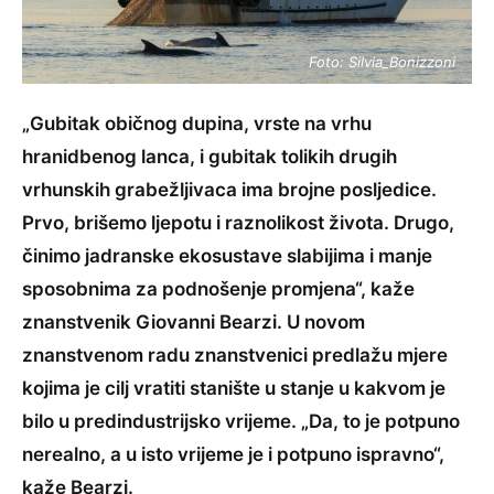
Foto: Silvia_Bonizzoni
„Gubitak običnog dupina, vrste na vrhu
hranidbenog lanca, i gubitak tolikih drugih
vrhunskih grabežljivaca ima brojne posljedice.
Prvo, brišemo ljepotu i raznolikost života. Drugo,
činimo jadranske ekosustave slabijima i manje
sposobnima za podnošenje promjena“, kaže
znanstvenik Giovanni Bearzi. U novom
znanstvenom radu znanstvenici predlažu mjere
kojima je cilj vratiti stanište u stanje u kakvom je
bilo u predindustrijsko vrijeme. „Da, to je potpuno
nerealno, a u isto vrijeme je i potpuno ispravno“,
kaže Bearzi.